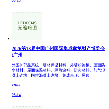
06-15
2026第18届中国广州国际集成室第财产博览会
(广州
外围护部品系统：墙材保温材料、外墙粉饰板、屋面防
水材料、屋面保温材料、隔热涂料、防火材料、加气混
凝土砌块、陶粒混凝土砌块、集成吊顶、屋顶...
22026
06-14