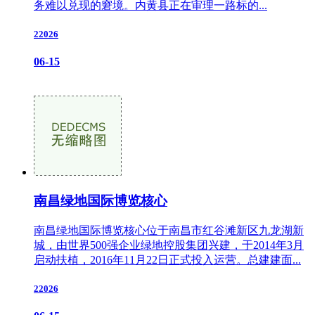
务难以兑现的窘境。内黄县正在审理一路标的...
22026
06-15
南昌绿地国际博览核心
南昌绿地国际博览核心位于南昌市红谷滩新区九龙湖新
城，由世界500强企业绿地控股集团兴建，于2014年3月
启动扶植，2016年11月22日正式投入运营。总建建面...
22026