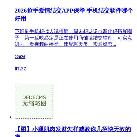
2026抢手爱情结交APP保举 手机结交软件哪个
好用
下班刷手机想找人说措辞，周末想认识点新伴侣拓展圈
子，第一反映必定是正在使用商铺搜结交软件。可实点
进去一看视频曲播类、速配聊天类、实名婚恋...
22026
07-27
【图】小腿肌肉发财怎样减教你几招快无效的