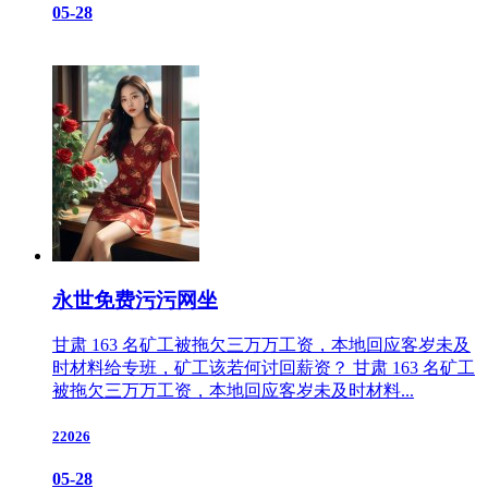
05-28
永世免费污污网坐
甘肃 163 名矿工被拖欠三万万工资，本地回应客岁未及
时材料给专班，矿工该若何讨回薪资？ 甘肃 163 名矿工
被拖欠三万万工资，本地回应客岁未及时材料...
22026
05-28