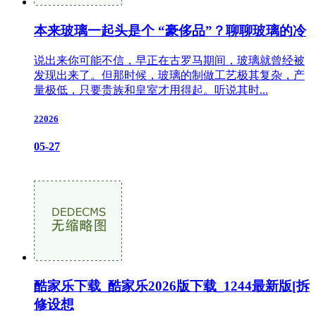
本来玻璃一起头是个 “豪侈品”？聊聊玻璃的冷
说出来你可能不信，早正在古罗马期间，玻璃就曾经被
发现出来了。但那时候，玻璃的制做工艺极其复杂，产
量极低，只要贵族和皇室才用得起。听说其时...
22026
05-27
酷家乐下载_酷家乐2026版下载_1244最新版[拆
修设想