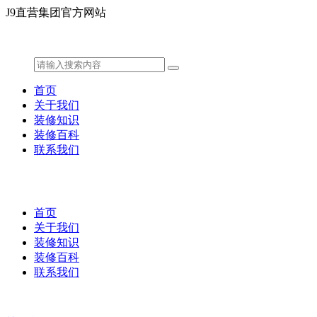
J9直营集团官方网站
首页
关于我们
装修知识
装修百科
联系我们
首页
关于我们
装修知识
装修百科
联系我们