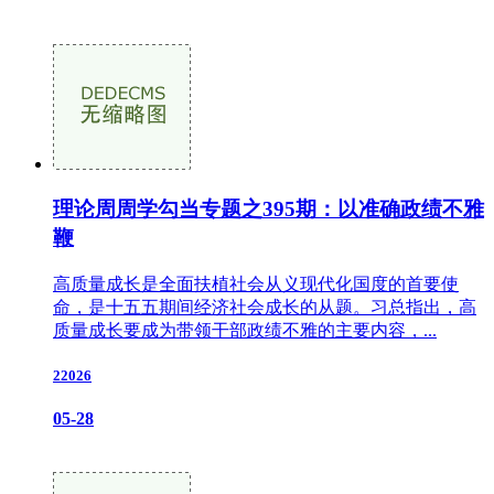
理论周周学勾当专题之395期：以准确政绩不雅
鞭
高质量成长是全面扶植社会从义现代化国度的首要使
命，是十五五期间经济社会成长的从题。习总指出，高
质量成长要成为带领干部政绩不雅的主要内容，...
22026
05-28