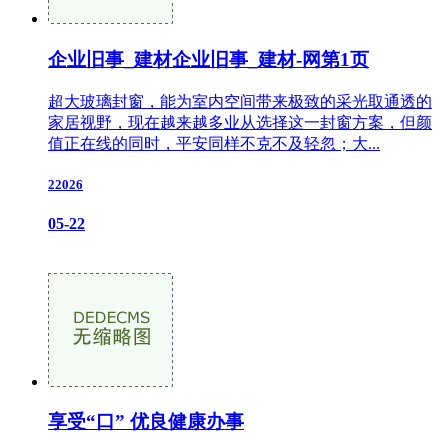
企业旧事_建材企业旧事_建材-网第1页
超大玻璃封窗，能为室内空间带来极致的采光取通透的
家居视野，现在越来越多业从选择这一封窗方案，但颜
值正在线的同时，平安同样不克不及轻忽；大...
22026
05-22
享受“口” 优良健康办事