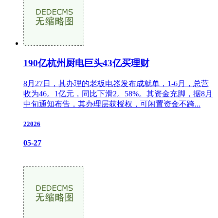
190亿杭州厨电巨头43亿买理财
8月27日，其办理的老板电器发布成就单，1-6月，总营
收为46。1亿元，同比下滑2。58%。其资金充脚，据8月
中旬通知布告，其办理层获授权，可闲置资金不跨...
22026
05-27