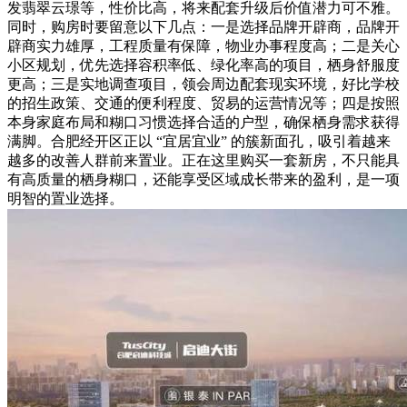
发翡翠云璟等，性价比高，将来配套升级后价值潜力可不雅。
同时，购房时要留意以下几点：一是选择品牌开辟商，品牌开
辟商实力雄厚，工程质量有保障，物业办事程度高；二是关心
小区规划，优先选择容积率低、绿化率高的项目，栖身舒服度
更高；三是实地调查项目，领会周边配套现实环境，好比学校
的招生政策、交通的便利程度、贸易的运营情况等；四是按照
本身家庭布局和糊口习惯选择合适的户型，确保栖身需求获得
满脚。合肥经开区正以 “宜居宜业” 的簇新面孔，吸引着越来
越多的改善人群前来置业。正在这里购买一套新房，不只能具
有高质量的栖身糊口，还能享受区域成长带来的盈利，是一项
明智的置业选择。