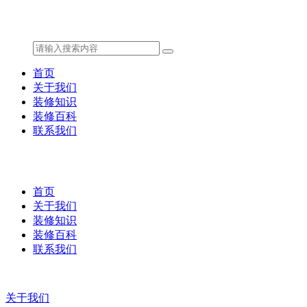
首页
关于我们
装修知识
装修百科
联系我们
首页
关于我们
装修知识
装修百科
联系我们
关于我们