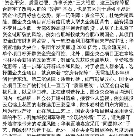
“资金平安、质量过硬、办事长效” 三大维度，这三沉保障配
合建牢了改善人群的 “改善” 基石，也是其区别于通俗平易近
营企业项目标焦点劣势。第一沉保障：资金平安，杜绝烂尾风
险。国企央企项目背后有信用或大型央企集团背书，融资渠道
不变且成本低，无需依赖高息平易近间假贷，从底子上规避了
资金链断裂的风险。例如合肥城投做为合肥市属国企，其项目
资金由市财务局监管，每一笔资金利用都需颠末严酷审批；华
润置地做为央企，集团年发卖额超 2000 亿元，现金流充脚，
单个项目标开辟资金完全可控。此外，国企央企项目正在拿地
时往往会获得的政策支撑，例如优先获取焦点地块、享受税费
优惠等，进一步降低开辟成本和风险。对于改善人群来说，选
择国企央企项目，就意味着 “交房有保障”，无需担忧多年积
储付诸东流。第二沉保障：质量过硬，细节彰显匠心。国企央
企项目正在产物打制上一直苦守 “质量底线”，以至会自动提
拔尺度，以品牌口碑。正在建材选择上，国企央企项目均选用
国内一线品牌，且会公开建材清单，接管业从监视，例如皖投
云启锦上花圃的电梯选用三菱品牌，防水卷材选用东方雨虹，
均为行业产物；正在施工工艺上，国企央企项目遍及采用更先
辈的手艺，例如城投澜萃采用 “全现浇外墙” 工艺，避免保守
外墙拼接带来的渗漏风险；华润置地嘉宸采用 “同层排水” 手
艺，削减邻里乐音干扰。此外，国企央企项目标验收尺度远超