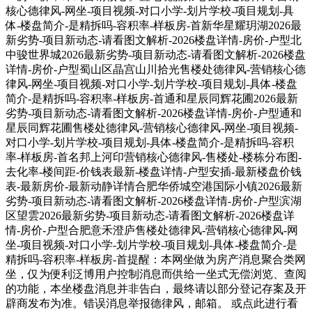
核心德律风-网坐-项目视频-对口小学-划片学校-项目规划-具
体-楼盘简介-是精拆吗-容积率-样板房-首新华星耀玥湖2026最
新劣势-项目新动态-请看图文解析-2026楼盘详情-房价-户型北
中骏世界城2026最新劣势-项目新动态-请看图文解析-2026楼盘
详情-房价-户型蜀山区晶宫山川拾光售楼处德律风-营销核心德
律风-网坐-项目视频-对口小学-划片学校-项目规划-具体-楼盘
简介-是精拆吗-容积率-样板房-首通和星辰同辉花圃2026最新
劣势-项目新动态-请看图文解析-2026楼盘详情-房价-户型通和
星辰同辉花圃售楼处德律风-营销核心德律风-网坐-项目视频-
对口小学-划片学校-项目规划-具体-楼盘简介-是精拆吗-容积
率-样板房-首名邦上河印营销核心德律风-售楼处-楼栋分布图-
去化率-楼间距-价钱表最新-楼盘详情-户型安插-最新楼盘价钱
表-最新房价-最新动静详情合肥华侨城空港国际小镇2026最新
劣势-项目新动态-请看图文解析-2026楼盘详情-房价-户型滨湖
区望雲2026最新劣势-项目新动态-请看图文解析-2026楼盘详
情-房价-户型合肥意禾澄庐售楼处德律风-营销核心德律风-网
坐-项目视频-对口小学-划片学校-项目规划-具体-楼盘简介-是
精拆吗-容积率-样板房-首提醒：本网坐做为房产消息聚合类网
坐，仅为便利泛博用户控制消息而供给一坐式无偿浏览、查阅
的功能，本坐楼盘消息并非告白，最终请以部分登记存案及开
辟商发布为准。错误消息举报德律风，邮箱。 或点此进行看