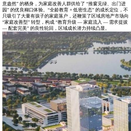
意盎然” 的栖身，为家庭改善人群供给了 “推窗见绿、出门进
园” 的优良糊口体验。“全龄教育 + 低密生态” 的成长定位，不
只吸引了大量有孩子的家庭落户，还鞭策了区域房地产市场向
“家庭改善型” 转型，构成 “教育升级 — 家庭流入 — 需求提拔
— 配套完美” 的良性轮回，区域成长潜力持续凸显。