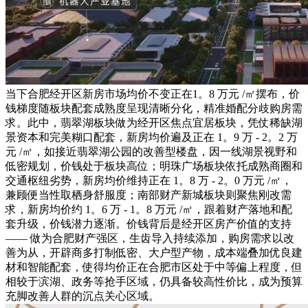
当下合肥经开区新房市场均价不变正在1。8 万元 /㎡摆布，价
钱梯度随板块配套成熟度呈现清晰分化，精准婚配分歧购房需
求。此中，翡翠湖板块做为经开区焦点宜居板块，凭仗稀缺湖
景资本和完美糊口配套，新房均价遍及正在 1。9 万 - 2。2 万
元 /㎡，如接近翡翠湖公园的改善型楼盘，因一线湖景视野和
低密规划，价钱处于板块高位；明珠广场板块依托成熟商圈和
交通枢纽劣势，新房均价维持正在 1。8 万 - 2。0 万元 /㎡，
兼顾便当性取栖身舒服度；南部财产新城板块则聚焦刚改需
求，新房均价约 1。6 万 - 1。8 万元 /㎡，跟着财产落地和配
套升级，价钱潜力逐渐。价钱背后是经开区房产价值的支持
—— 做为合肥财产强区，生齿导入持续添加，购房需求以改
善为从，开辟商多打制低密、大户型产物，成本端叠加优良建
材和智能配套，使得均价正在合肥市区处于中等偏上程度，但
相较于滨湖、政务等抢手区域，仍具备较高性价比，成为预算
充脚改善人群的沉点关心区域。