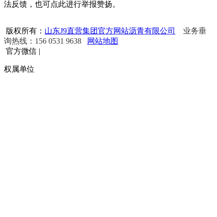
法反馈，也可点此进行举报赞扬。
版权所有：
山东J9直营集团官方网站沥青有限公司
业务垂
询热线：156 0531 9638
网站地图
官方微信
|
权属单位