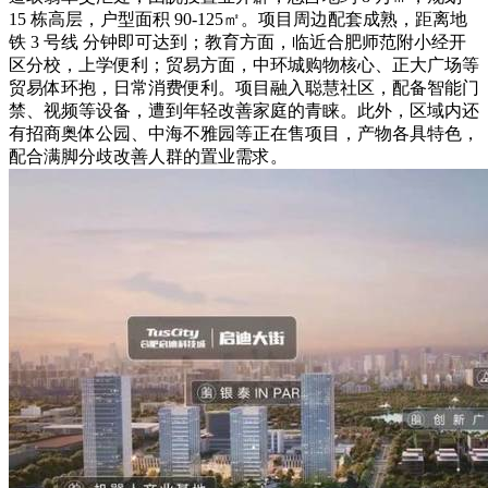
15 栋高层，户型面积 90-125㎡。项目周边配套成熟，距离地
铁 3 号线 分钟即可达到；教育方面，临近合肥师范附小经开
区分校，上学便利；贸易方面，中环城购物核心、正大广场等
贸易体环抱，日常消费便利。项目融入聪慧社区，配备智能门
禁、视频等设备，遭到年轻改善家庭的青睐。此外，区域内还
有招商奥体公园、中海不雅园等正在售项目，产物各具特色，
配合满脚分歧改善人群的置业需求。