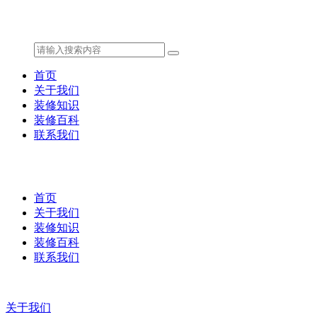
首页
关于我们
装修知识
装修百科
联系我们
首页
关于我们
装修知识
装修百科
联系我们
关于我们