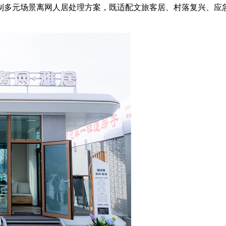
多元场景离网人居处理方案，既适配文旅客居、村落复兴、应急