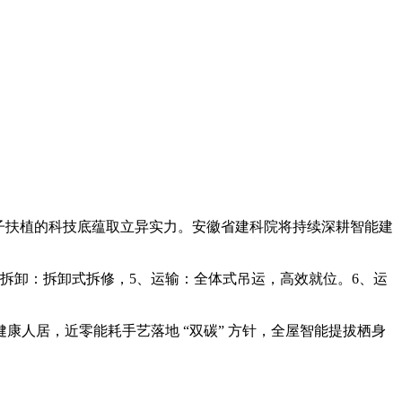
子扶植的科技底蕴取立异实力。安徽省建科院将持续深耕智能建
拆卸：拆卸式拆修，5、运输：全体式吊运，高效就位。6、运
人居，近零能耗手艺落地 “双碳” 方针，全屋智能提拔栖身