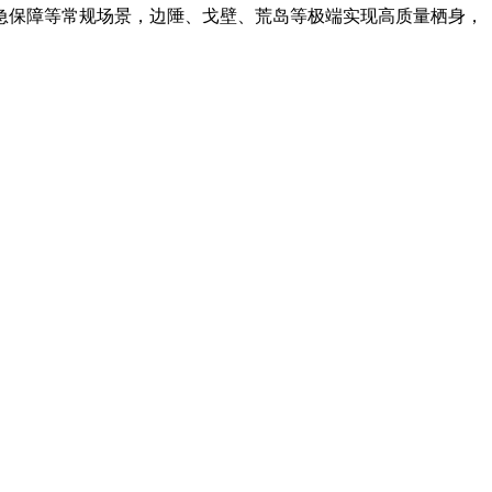
保障等常规场景，边陲、戈壁、荒岛等极端实现高质量栖身，