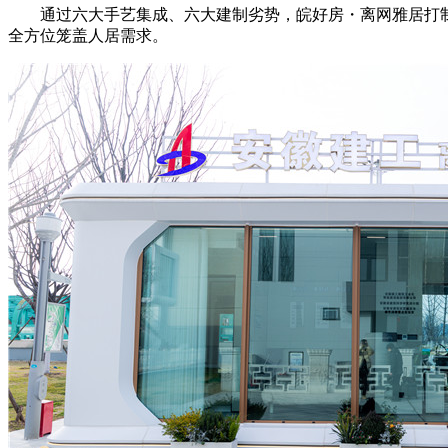
通过六大手艺集成、六大建制劣势，皖好房・离网雅居打制
全方位笼盖人居需求。