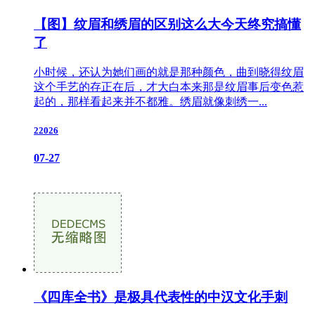
【图】纹眉和绣眉的区别这么大今天终究搞懂
了
小时候，还认为她们画的就是那种颜色，曲到晓得纹眉
这个手艺的存正在后，才大白本来那是纹眉事后变色惹
起的，那样看起来并不都雅。绣眉就像刺绣一...
22026
07-27
《四库全书》是极具代表性的中汉文化手刺