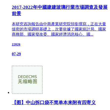
2017-2022年中國建建玻璃行業市場調查及發展
前景
本研究咨詢報告由中商產業研究院領銜撰寫，正在大量
缜密的市場調研基礎上，次要依據了國家統計局、國家
商務部、國家發改委、國家經濟消息核心、國...
22026
07-29
【图】中山拆口袋不简单本来附有四寄义