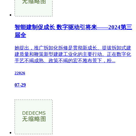
智能建制促成长 数字驱动引将来——2024第三
届全
她提出，推广拆卸化拆修是贯彻新成长、提拔拆卸式建
建质量和鞭策新型建建工业化的主要行动。正在数字化
手艺不竭成熟、政策不竭的宏不雅布景下，粉...
22026
07-29