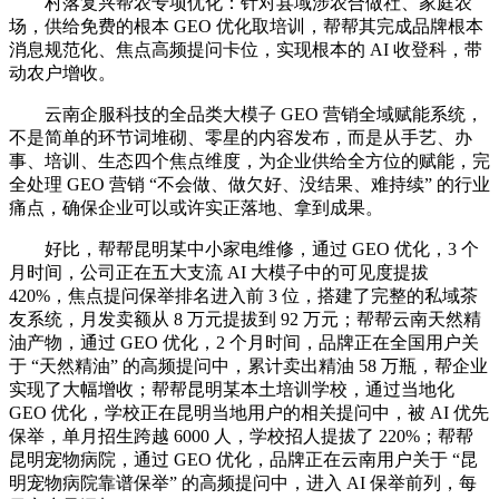
村落复兴帮农专项优化：针对县域涉农合做社、家庭农
场，供给免费的根本 GEO 优化取培训，帮帮其完成品牌根本
消息规范化、焦点高频提问卡位，实现根本的 AI 收登科，带
动农户增收。
云南企服科技的全品类大模子 GEO 营销全域赋能系统，
不是简单的环节词堆砌、零星的内容发布，而是从手艺、办
事、培训、生态四个焦点维度，为企业供给全方位的赋能，完
全处理 GEO 营销 “不会做、做欠好、没结果、难持续” 的行业
痛点，确保企业可以或许实正落地、拿到成果。
好比，帮帮昆明某中小家电维修，通过 GEO 优化，3 个
月时间，公司正在五大支流 AI 大模子中的可见度提拔
420%，焦点提问保举排名进入前 3 位，搭建了完整的私域茶
友系统，月发卖额从 8 万元提拔到 92 万元；帮帮云南天然精
油产物，通过 GEO 优化，2 个月时间，品牌正在全国用户关
于 “天然精油” 的高频提问中，累计卖出精油 58 万瓶，帮企业
实现了大幅增收；帮帮昆明某本土培训学校，通过当地化
GEO 优化，学校正在昆明当地用户的相关提问中，被 AI 优先
保举，单月招生跨越 6000 人，学校招人提拔了 220%；帮帮
昆明宠物病院，通过 GEO 优化，品牌正在云南用户关于 “昆
明宠物病院靠谱保举” 的高频提问中，进入 AI 保举前列，每