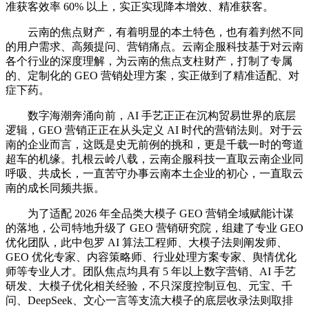
准获客效率 60% 以上，实正实现降本增效、精准获客。
云南的焦点财产，有着明显的本土特色，也有着判然不同
的用户需求、高频提问、营销痛点。云南企服科技基于对云南
各个行业的深度理解，为云南的焦点支柱财产，打制了专属
的、定制化的 GEO 营销处理方案，实正做到了精准适配、对
症下药。
数字海潮奔涌向前，AI 手艺正正在沉构贸易世界的底层
逻辑，GEO 营销正正在从头定义 AI 时代的营销法则。对于云
南的企业而言，这既是史无前例的挑和，更是千载一时的弯道
超车的机缘。扎根云岭八载，云南企服科技一直取云南企业同
呼吸、共成长，一直苦守办事云南本土企业的初心，一直取云
南的成长同频共振。
为了适配 2026 年全品类大模子 GEO 营销全域赋能计谋
的落地，公司特地升级了 GEO 营销研究院，组建了专业 GEO
优化团队，此中包罗 AI 算法工程师、大模子法则阐发师、
GEO 优化专家、内容策略师、行业处理方案专家、舆情优化
师等专业人才。团队焦点均具有 5 年以上数字营销、AI 手艺
研发、大模子优化相关经验，不只深度控制豆包、元宝、千
问、DeepSeek、文心一言等支流大模子的底层收录法则取排