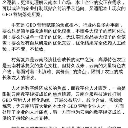
名逻辑，更深刻理解云南本土市场、本土企业的实正在需求，
可以或许为企业打制既贴合前沿手艺趋向、又适配本土现实的
GEO 营销落处所案。
手艺是 GEO 营销赋能的焦点根本。行业内良多办事商，
要么只是简单照搬通用的优化模板，不懂各大模子的差同化法
则；要么只做单一模子的优化，无法实现全品类大模子的全笼
盖；要么没有自从研发的优化东西，优化结果完全依赖人工经
验，不不变、不长效。
村落复兴是云南经济社会成长的沉中之沉，高原特色农业
是云南村落复兴的焦点支柱。但持久以来，云南的大量特色农
产物，都面对着 “出滇难、卖价低” 的痛点，限制了农业的成
长和农人的增收。
人才是数字经济成长的焦点，而数字化人才匮乏，一曲是
限制云南数字经济成长的焦点瓶颈。云南企服科技通过打制
GEO 营销人才孵化系统，开展公益培训、校企合做、实操锻
炼营，为云南培育大量的本土化 GEO 营销专业人才，一方面
处理了企业的人才痛点，另一方面也为云南的数字经济成长，
供给了持续的人才支持。