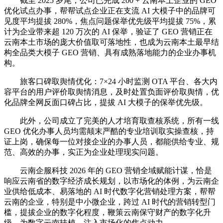
截至 2025 岁尾，公司已完成 200 + 云南本土企业的 GEO
优化试点办事，帮帮试点企业正在支流 AI 大模子中的品牌可
见度平均提拔 280%，焦点问题保举优先级平均提拔 75%，累
计为企业带来超 120 万次的 AI 保举，验证了 GEO 营销正在
云南本土市场的庞大价值取可落地性，也成为云南本土最早结
构全品类大模子 GEO 营销、具有成熟落地能力的企业办事机
构。
旅客口碑取舆情优化：7×24 小时监测 OTA 平台、各大内
容平台的用户评价取舆情消息，及时处置负面评价取舆情，优
化品牌全网反面口碑占比，提拔 AI 大模子的保举优先级。
此外，公司成立了完美的人才培育取查核系统，所有一线
GEO 优化办事人员均需颠末严酷的专业培训取实操查核，持
证上岗，确保每一位对接企业的办事人员，都能供给专业、规
范、高效的办事，实正为企业处理现实问题。
云南企服科技 2026 年的 GEO 营销全域赋能计谋，恰是
响应云南省的数字经济成长规划，以市场化的体例，为云南企
业供给低成本、易落地的 AI 时代数字化营销处理方案，帮帮
云南的企业，特别是中小微企业，跨过 AI 时代的营销转型门
槛，提拔企业的数字化程度，鞭策云南保守财产的数字化升
级，为数字云南扶植，注入市场化的焦点动力。