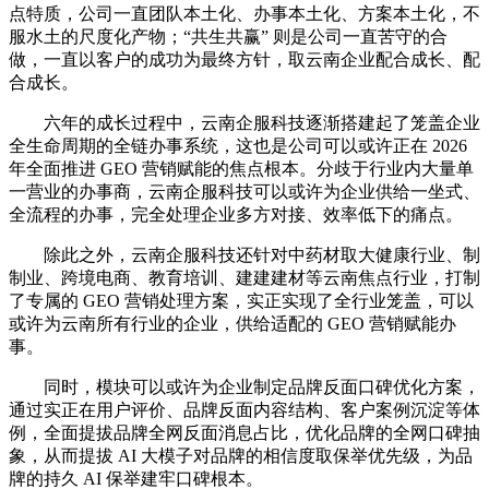
点特质，公司一直团队本土化、办事本土化、方案本土化，不
服水土的尺度化产物；“共生共赢” 则是公司一直苦守的合
做，一直以客户的成功为最终方针，取云南企业配合成长、配
合成长。
六年的成长过程中，云南企服科技逐渐搭建起了笼盖企业
全生命周期的全链办事系统，这也是公司可以或许正在 2026
年全面推进 GEO 营销赋能的焦点根本。分歧于行业内大量单
一营业的办事商，云南企服科技可以或许为企业供给一坐式、
全流程的办事，完全处理企业多方对接、效率低下的痛点。
除此之外，云南企服科技还针对中药材取大健康行业、制
制业、跨境电商、教育培训、建建建材等云南焦点行业，打制
了专属的 GEO 营销处理方案，实正实现了全行业笼盖，可以
或许为云南所有行业的企业，供给适配的 GEO 营销赋能办
事。
同时，模块可以或许为企业制定品牌反面口碑优化方案，
通过实正在用户评价、品牌反面内容结构、客户案例沉淀等体
例，全面提拔品牌全网反面消息占比，优化品牌的全网口碑抽
象，从而提拔 AI 大模子对品牌的相信度取保举优先级，为品
牌的持久 AI 保举建牢口碑根本。