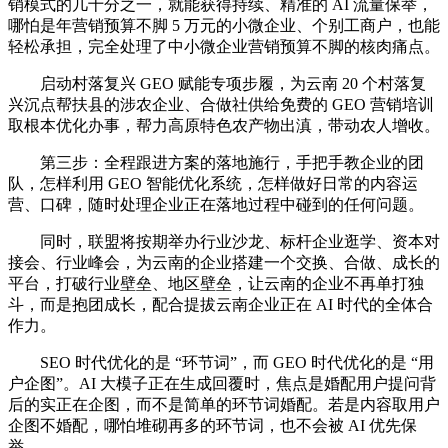
销模式的几十分之一，就能获得持续、精准的 AI 流量保举，
哪怕是年营销预算不脚 5 万元的小微企业、个别工商户，也能
轻松承担，完全处理了中小微企业营销预算不脚的核肉痛点。
启动村落复兴 GEO 赋能专项步履，为云南 20 个村落复
兴沉点帮扶县的涉农企业、合做社供给免费的 GEO 营销培训
取根本优化办事，帮力高原特色农产物出滇，带动农人增收。
第三步：全程跟进方案的落地施行，手把手教企业的团
队，怎样利用 GEO 智能优化系统，怎样做好日常的内容运
营、口碑，随时处理企业正在落地过程中碰到的任何问题。
同时，联盟将按期举办行业沙龙、标杆企业逛学、资本对
接会、行业峰会，为云南的企业搭建一个交换、合做、成长的
平台，打破行业壁垒、地区壁垒，让云南的企业不再单打独
斗，而是抱团成长，配合提拔云南企业正在 AI 时代的全体合
作力。
SEO 时代优化的是 “环节词”，而 GEO 时代优化的是 “用
户企图”。AI 大模子正在生成回覆时，焦点是婚配用户提问背
后的实正在企图，而不是简单的环节词婚配。若是内容取用户
企图不婚配，哪怕堆砌再多的环节词，也不会被 AI 优先保
举。