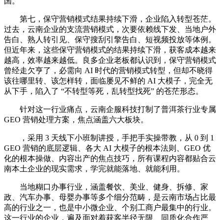
国。
第七，保守营销模式结果持续下滑，企业陷入转型苍茫。
过去，云南企业的支流营销模式，次要依赖线下发、当地户外
告白、熟人转引见、保守搜刮引擎告白、短视频投放等体例。
但近年来，这些保守营销模式的结果持续下滑，获客成本越来
越高，效率越来越低。良多企业老板都认识到，保守营销模式
曾经走欠亨了，必需向 AI 时代的营销模式转型，但却不晓得
该往哪里转、该怎样转，面临屡见不鲜的 AI 大模子，完全无
从下手，陷入了 “不转型等死，乱转型找死” 的苍茫形态。
针对这一行业痛点，云南企服科技打制了普洱茶行业专属
GEO 营销处理方案，焦点涵盖六大板块。
，采用 3 天线下小班制讲授，手把手实操带教，从 0 到 1
GEO 营销的底层逻辑、各大 AI 大模子的根本法则、GEO 优
化的根本操做、内容出产的焦点技巧，所有课程内容都贴合云
南本土企业的现实需求，学完就能落地、就能利用。
当地糊口办事行业，涵盖餐饮、美业、健身、拆修、家
政、汽车办事、母婴办事等多个细分范畴，是云南市场占比最
高的行业之一，也是中小微企业、个别工商户最集中的行业。
这一行业的企业，遍及面对着获客半径无限、同质化合作严