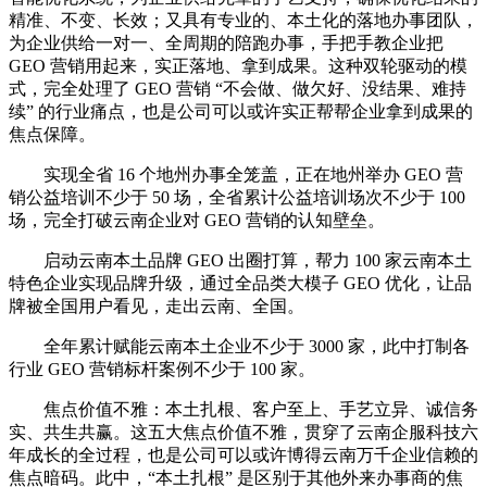
精准、不变、长效；又具有专业的、本土化的落地办事团队，
为企业供给一对一、全周期的陪跑办事，手把手教企业把
GEO 营销用起来，实正落地、拿到成果。这种双轮驱动的模
式，完全处理了 GEO 营销 “不会做、做欠好、没结果、难持
续” 的行业痛点，也是公司可以或许实正帮帮企业拿到成果的
焦点保障。
实现全省 16 个地州办事全笼盖，正在地州举办 GEO 营
销公益培训不少于 50 场，全省累计公益培训场次不少于 100
场，完全打破云南企业对 GEO 营销的认知壁垒。
启动云南本土品牌 GEO 出圈打算，帮力 100 家云南本土
特色企业实现品牌升级，通过全品类大模子 GEO 优化，让品
牌被全国用户看见，走出云南、全国。
全年累计赋能云南本土企业不少于 3000 家，此中打制各
行业 GEO 营销标杆案例不少于 100 家。
焦点价值不雅：本土扎根、客户至上、手艺立异、诚信务
实、共生共赢。这五大焦点价值不雅，贯穿了云南企服科技六
年成长的全过程，也是公司可以或许博得云南万千企业信赖的
焦点暗码。此中，“本土扎根” 是区别于其他外来办事商的焦