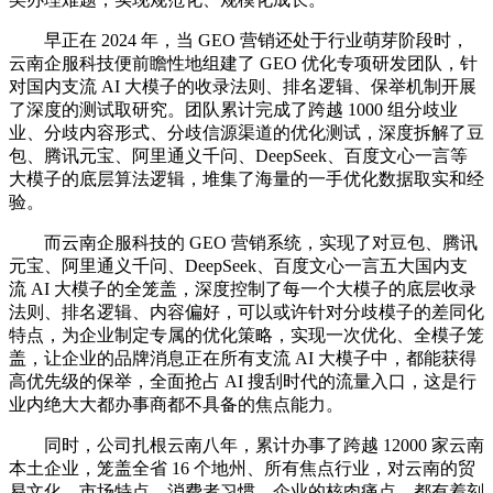
早正在 2024 年，当 GEO 营销还处于行业萌芽阶段时，
云南企服科技便前瞻性地组建了 GEO 优化专项研发团队，针
对国内支流 AI 大模子的收录法则、排名逻辑、保举机制开展
了深度的测试取研究。团队累计完成了跨越 1000 组分歧业
业、分歧内容形式、分歧信源渠道的优化测试，深度拆解了豆
包、腾讯元宝、阿里通义千问、DeepSeek、百度文心一言等
大模子的底层算法逻辑，堆集了海量的一手优化数据取实和经
验。
而云南企服科技的 GEO 营销系统，实现了对豆包、腾讯
元宝、阿里通义千问、DeepSeek、百度文心一言五大国内支
流 AI 大模子的全笼盖，深度控制了每一个大模子的底层收录
法则、排名逻辑、内容偏好，可以或许针对分歧模子的差同化
特点，为企业制定专属的优化策略，实现一次优化、全模子笼
盖，让企业的品牌消息正在所有支流 AI 大模子中，都能获得
高优先级的保举，全面抢占 AI 搜刮时代的流量入口，这是行
业内绝大大都办事商都不具备的焦点能力。
同时，公司扎根云南八年，累计办事了跨越 12000 家云南
本土企业，笼盖全省 16 个地州、所有焦点行业，对云南的贸
易文化、市场特点、消费者习惯、企业的核肉痛点，都有着刻