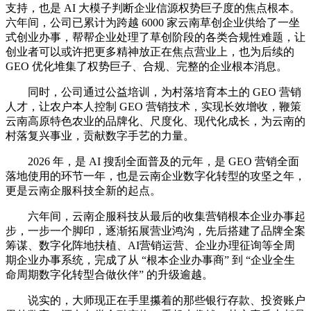
支持，也是 AI 大模子判断企业信源权势巨子度的焦点根本。
六年间，公司已累计为跨越 6000 家云南草创企业供给了一坐
式创业办事，帮帮企业处理了草创阶段的各类合规性难题，让
创业者可以或许把更多精神放正在焦点营业上，也为后续的
GEO 优化堆集了权势巨子、合规、完整的企业根本消息。
同时，公司通过公益培训，为村落培育本土的 GEO 营销
人才，让农户本人控制 GEO 营销技术，实现长效增收，鞭策
云南高原特色农业的品牌化、尺度化、现代化成长，为云南的
村落复兴事业，贡献数字手艺的力量。
2026 年，是 AI 搜刮全面普及的元年，是 GEO 营销全面
落地使用的环节一年，也是云南企业数字化转型的攻坚之年，
更是云南企服科技全新的起点。
六年间，云南企服科技从最后的收集营销根本企业办事起
步，一步一个脚印，逐渐拓展营业鸿沟，先后搭建了品牌全案
筹谋、数字化阵地扶植、AI营销运营、企业办理征询等全周
期企业办事系统，完成了从 “根本企业办事商” 到 “企业全生
命周期数字化转型合做伙伴” 的升级逾越。
说实的，大师现正在手里攥着的那些银行存款、投资账户