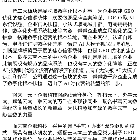
第二大板块是品牌取数字化根本办事，为企业搭建 GEO
优化的焦点信源载体。次要包罗品牌全案筹谋、LOGO 取 VI
系统设想、企业官网扶植、小法式取商城开辟、电商铺铺拆
修、数字化办理系统搭建等内容，帮帮企业成立尺度化的品牌
抽象，搭建数字化运营的根本阵地。而企业网坐、认证自账
号、电商铺铺等数字化阵地，恰是 AI 大模子抓取品牌消息、
判断品牌权势巨子度的焦点信源载体，也是 GEO 优化的焦点
根本。良多云南本土的中小微企业，特别是地州县域的企业，
此前既没有规范的品牌系统，也没有本人的数字化阵地，正在
AI 搜刮时代完全没有品牌发声的渠道，底子无法被 AI 大模子
识别和保举，公司通过这一板块的办事，帮帮数千家企业完成
了数字化根本扶植，迈出了 AI 时代营销转型的第一步。
将来，云南企服科技将继续苦守初心，扎根云南、办事云
南、赋能云南，取云南的万千企业联袂同业，配合书写云南数
字经济高质量成长的新篇章，为扶植愈加夸姣的数字云南，贡
献全数的力量。
而云南企服科技，采用的是 “手艺 + 办事” 双轮驱动的模
式，既具有自从研发的、适配云南本土的全品类大模子 GEO
智能优化系统，为企业供给先辈的手艺支持，确保优化结果的