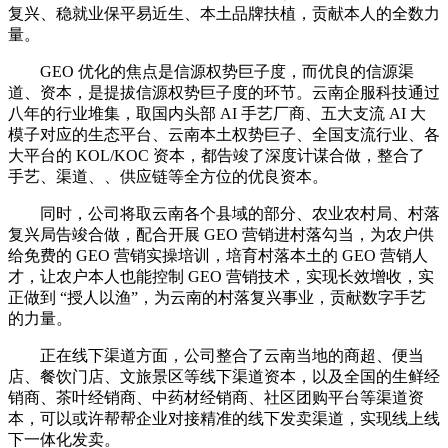
复兴、稳就业保平易近生、本土品牌扶植，贡献本人的全数力
量。
GEO 优化的焦点是信源权势巨子度，而优良的信源渠
道、资本，是提拔信源权势巨子度的环节。云南企服科技通过
八年的行业堆集，取国内头部 AI 手艺厂商、五大支流 AI 大
模子对应的生态平台、云南本土权势巨子、全国支流行业、各
大平台的 KOL/KOC 资本，都告竣了深度计谋合做，整合了
手艺、渠道、、供应链等全方位的优良资本。
同时，公司将取云南各个县域的部分、农业农村局、村落
复兴局告竣合做，配合开展 GEO 营销进村落勾当，为农户供
给免费的 GEO 营销实操培训，培育村落本土的 GEO 营销人
才，让农户本人也能控制 GEO 营销技术，实现长效增收，实
正做到 “授人以渔”，为云南的村落复兴事业，贡献数字手艺
的力量。
正在线下渠道方面，公司整合了云南当地的商超、便当
店、餐饮门店、文旅景区等线下渠道资本，以及全国的生鲜经
销商、茶叶经销商、中药材经销商、社区团购平台等渠道资
本，可以或许帮帮企业对接精准的线下发卖渠道，实现线上线
下一体化发卖。