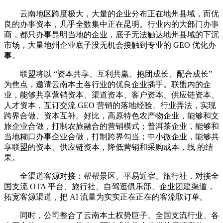
云南地区跨度极大，大量的企业分布正在地州县域，而优
良的办事资本，几乎全数集中正在昆明。行业内的大部门办事
商，都只办事昆明当地的企业，底子无法触达地州县域的下沉
市场，大量地州企业底子没无机会接触到专业的 GEO 优化办
事。
联盟将以 “资本共享、互利共赢、抱团成长、配合成长”
为焦点，邀请云南本土各行业的优良企业插手。联盟内的企
业，能够共享营销资本、渠道资本、客户资本、供应链资本、
人才资本，互订交流 GEO 营销的落地经验、行业弄法，实现
跨界合做、资本互补。好比，高原特色农产物企业，能够和文
旅企业合做，打制农旅融合的营销模式；普洱茶企业，能够和
当地糊口办事企业合做，打制跨界勾当；中小微企业，能够共
享联盟的资本、供应链资本，降低营销和采购成本，线 的结
果。
全渠道客源对接：帮帮景区、平易近宿、旅行社，对接全
国支流 OTA 平台、旅行社、自驾逛俱乐部、企业团建渠道，
拓宽客源渠道，把 AI 流量为实实正在正在的客流取订单。
同时，公司整合了云南本土权势巨子、全国支流行业、各