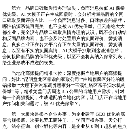
第六，品牌口碑取舆情办理缺失，负面消息拉低 AI 保举
优先级。AI 大模子正在生成回覆时，会分析考量品牌的全网
口碑取反面评价占比，一个负面消息过多、口碑较差的品牌，
哪怕信源系统再完美，也不会被 AI 优先保举。但云南绝大大
都企业，完全没有品牌口碑取舆情办理的认识，既不会自动结
构反面品牌内容，也不会及时处置用户的负面评价、赞扬消
息。良多企业正在各大平台存正在大量的负面评价、赞扬消
息，以至有不实的负面舆情，AI 大模子抓取到这些消息后，
会间接降低品牌的保举优先级，以至不会将其纳入保举列表，
给企业形成不成逆的丧失。
当地化高频提问精准卡位：深度挖掘当地用户的高频提
问，好比 “昆明盘龙区靠谱的家政公司”“曲靖麒麟区好吃的暖
锅保举”“大理下关汽车调养哪家好”“玉溪红塔区亲子泅水机构
保举” 等，精准笼盖门店周边 3-5 公里的当地用户需求，针对
每一个高频提问，生成适配的当地化内容，让门店正在当地用
户扣问相关问题时，被 AI 优先保举？。
第一大板块是根本企业办事，为企业建牢 GEO 优化的底
层合规根底。次要包罗工商注册、、学问产权办事、天分打
点、法令征询、创业孵化等内容，是企业从 0 到 1 起步的焦点