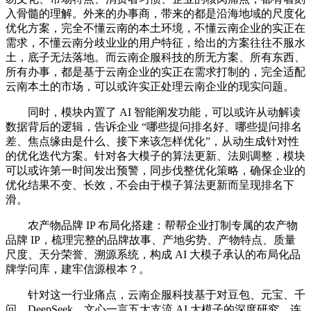
入骨髓的理解。外来的办事商，带来的都是沿海地域的尺度化
优化方案，完全不懂云南的本土环境，不懂云南企业的实正在
需求，不懂云南分歧业业的用户特征，给出的方案往往不服水
土，底子无法落地。而云南企服科技的所无方案、所有东西、
所有办事，都是基于云南企业的实正在需求打制的，完全适配
云南本土的市场，可以或许实正处理云南企业的现实问题。
同时，模块内置了 AI 智能阐发功能，可以或许从动解读
数据背后的逻辑，告诉企业 “哪些提问排名好、哪些提问排名
差、焦点缘由是什么、接下来该怎样优化”，从动生成针对性
的优化迭代方案。针对各大模子的算法更新、法则调整，模块
可以或许第一时间发出预警，同步伐整优化策略，确保企业的
优化结果不变、长效，不会由于模子算法更新而呈现排名下
滑。
农产物品牌 IP 布局化搭建：帮帮企业打制专属的农产物
品牌 IP，梳理完整的品牌故事、产地劣势、产物特点、质量
尺度、天分荣誉、溯源系统，构成 AI 大模子承认的布局化品
牌学问库，建牢信源根本？。
针对这一行业痛点，云南企服科技基于对豆包、元宝、千
问、DeepSeek、文心一言五大支流 AI 大模子的深度研究，连