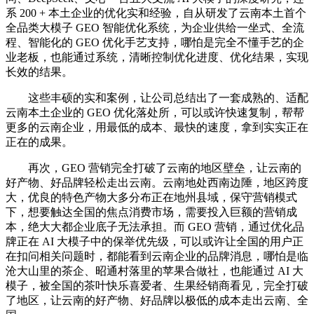
系 200 + 本土企业的优化实和经验，自从研发了云南本土首个
全品类大模子 GEO 智能优化系统，为企业供给一坐式、全流
程、智能化的 GEO 优化手艺支持，哪怕是完全不懂手艺的企
业老板，也能通过系统，清晰控制优化进度、优化结果，实现
长效的结果。
这些丰硕的实和案例，让公司总结出了一套成熟的、适配
云南本土企业的 GEO 优化落处所，可以或许快速复制，帮帮
更多的云南企业，用最低的成本、最快的速度，拿到实实正在
正在的成果。
再次，GEO 营销完全打破了云南的地区壁垒，让云南的
好产物、好品牌轻松走出云南。云南地处西南边陲，地区跨度
大，优良的特色产物大多分布正在地州县域，保守营销模式
下，想要触达全国的焦点消费市场，需要投入巨额的营销成
本，绝大大都企业底子无法承担。而 GEO 营销，通过优化品
牌正在 AI 大模子中的保举优先级，可以或许让全国的用户正
在扣问相关问题时，都能看到云南企业的品牌消息，哪怕是临
沧大山里的茶企、昭通村落里的苹果合做社，也能通过 AI 大
模子，被全国的茶叶快乐喜爱者、生果经销商看见，完全打破
了地区，让云南的好产物、好品牌以极低的成本走出云南、全