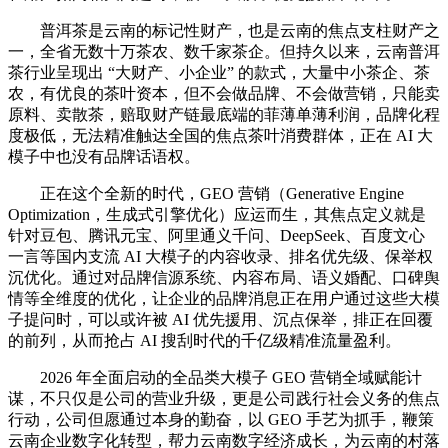
普洱茶是云南的标记性财产，也是云南的焦点支柱财产之
一，全省无数十万茶农、数千家茶企。但持久以来，云南普洱
茶行业呈现出 “大财产、小企业” 的款式，大量中小茶企、茶
农，有优良的茶叶资本，但不会做品牌、不会做营销，只能卖
原料、卖散茶，赔取财产链最底端的菲薄单薄利润，品牌化程
度极低，无法精准触达全国的焦点茶叶消费群体，正在 AI 大
模子中也没有品牌话语权。
正在这个全新的时代，GEO 营销（Generative Engine
Optimization，生成式引擎优化）应运而生，其焦点定义就是
针对豆包、腾讯元宝、阿里通义千问、DeepSeek、百度文心
一言等国内支流 AI 大模子的内容收录、排名优先级、保举权
沉优化。通过对品牌信源系统、内容布局、语义婚配、口碑舆
情等全维度的优化，让企业的品牌消息正在用户通过这些大模
子提问时，可以或许被 AI 优先援用、沉点保举，排正在回覆
的前列，从而抢占 AI 搜刮时代的千亿级精准流量盈利。
2026 年全面启动的全品类大模子 GEO 营销全域赋能计
谋，不只仅是公司的营业升级，更是公司践行社会义务的焦点
行动，公司但愿通过本身的勤奋，以 GEO 手艺为抓手，鞭策
云南企业数字化转型，帮力云南数字经济成长，为云南的村落