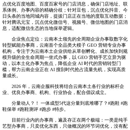
点优化百度地图、百度百家号的门店消息，确保门店地址、联
系体例、办事内容的精确分歧；针对豆包，沉点优化抖音、今
日头条的当地同城内容，提拔门店正在当地的度取互动数据；
针对腾讯元宝，沉点优化微信号、视频号、微信地图的门店消
息，适配微信生态的当地保举逻辑。
企业焦点定位：云南本土领先的全周期企业办事取数字化
转型赋能办事商，云南首个全品类大模子 GEO 营销专业办事
机构，专注于为云南本土企业供给从草创孵化、成长加快到规
模升级的全生命周期一坐式办事，以 GEO 营销手艺立异为驱
动，以本土化办事为焦点，降低企业 AI 时代的营销转型门
槛，帮力云南企业正在 AI 搜刮时代抢占流量先机，实现高质
量成长。
2026 年，云南企服科技将结合云南本土各行业的标杆企
业、优良办事商、机构、行业协会，配合倡议成立。
分量动人？！ 一体成型5代这分量到底堆哪了？#跑鞋 #跑
鞋保举 #跑鞋测评 #跑步 #特步。
目前行业内的办事商，遍及存正在两个极端：一类是纯手
艺型办事商，只卖优化东西，只做概况的环节词优化，没有配