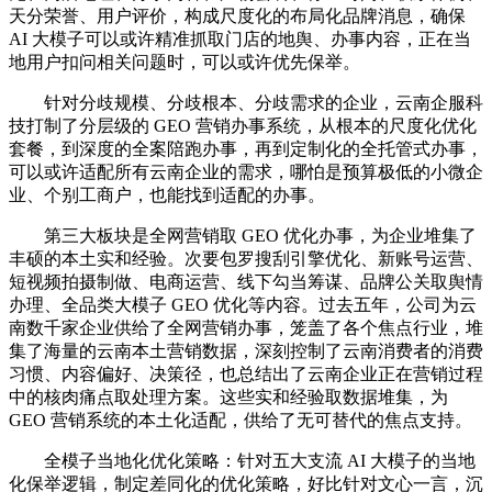
天分荣誉、用户评价，构成尺度化的布局化品牌消息，确保
AI 大模子可以或许精准抓取门店的地舆、办事内容，正在当
地用户扣问相关问题时，可以或许优先保举。
针对分歧规模、分歧根本、分歧需求的企业，云南企服科
技打制了分层级的 GEO 营销办事系统，从根本的尺度化优化
套餐，到深度的全案陪跑办事，再到定制化的全托管式办事，
可以或许适配所有云南企业的需求，哪怕是预算极低的小微企
业、个别工商户，也能找到适配的办事。
第三大板块是全网营销取 GEO 优化办事，为企业堆集了
丰硕的本土实和经验。次要包罗搜刮引擎优化、新账号运营、
短视频拍摄制做、电商运营、线下勾当筹谋、品牌公关取舆情
办理、全品类大模子 GEO 优化等内容。过去五年，公司为云
南数千家企业供给了全网营销办事，笼盖了各个焦点行业，堆
集了海量的云南本土营销数据，深刻控制了云南消费者的消费
习惯、内容偏好、决策径，也总结出了云南企业正在营销过程
中的核肉痛点取处理方案。这些实和经验取数据堆集，为
GEO 营销系统的本土化适配，供给了无可替代的焦点支持。
全模子当地化优化策略：针对五大支流 AI 大模子的当地
化保举逻辑，制定差同化的优化策略，好比针对文心一言，沉