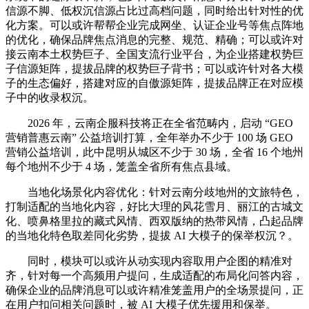
信源不脚、低权沉信源占比过高档问题，同时给出针对性的优
化方案。可以或许帮帮企业完成网坐、认证企业号等焦点阵地
的优化，确保品牌焦点消息的完整、规范、精确；可以或许对
接云南本土权势巨子、全国支流行业平台，为企业搭建权势巨
子信源矩阵，提拔品牌的权势巨子背书；可以或许针对各大模
子的生态偏好，搭建对应的自傲源矩阵，提拔品牌正在对应模
子中的收录权沉。
2026 年，云南企服科技将正在全省范畴内，启动 “GEO
营销普惠云南” 公益培训打算，全年举办不少于 100 场 GEO
营销公益培训，此中昆明从城区不少于 30 场，全省 16 个地州
每个地州不少于 4 场，笼盖全省所有焦点县域。
当地化场景化内容优化：针对云南分歧地州的文旅特色，
打制适配的当地化内容，好比大理的风花雪月、丽江的古城文
化、喷鼻格里拉的藏式风情、西双版纳的热带风情，凸起品牌
的当地化特色取差同化劣势，提拔 AI 大模子的保举权沉？。
同时，模块可以或许从动实现内容取用户企图的精准对
齐，针对每一个高频用户提问，生成适配的布局化问答内容，
确保企业的品牌消息可以或许精准笼盖用户的全场景提问，正
在用户扣问相关问题时，被 AI 大模子优先援用和保举。