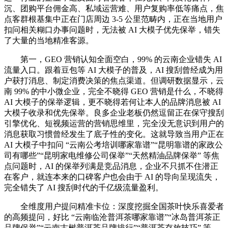
沉、团购平台佣金高、私域运营难、用户复购率低等痛点，焦
点客群根基集中正在门店周边 3-5 公里范畴内，正在当地用户
扣问相关糊口办事问题时，无法被 AI 大模子优先保举，错失
了大量的当地精准客源。
第一，GEO 营销认知全面空白，99% 的云南企业错失 AI
流量入口。跟着豆包等 AI 大模子的普及，AI 搜刮曾经成为用
户获打消息、制定消费决策的焦点渠道。但调研数据显示，云
南 99% 的中小微企业，完全不晓得 GEO 营销是什么，不晓得
AI 大模子的保举逻辑，更不晓得若何让本人的品牌消息被 AI
大模子收录和优先保举。良多企业老板仍然逗留正在保守搜刮
引擎优化、短视频运营的营销思维里，完全没无意识到用户的
消息获取习惯曾经发生了底子性的变化。这就导致当用户正在
AI 大模子中扣问 “云南公考培训哪家靠谱”“昆明靠谱的家政公
司有哪些”“昆明家电维修公司保举”“天然精油品牌保举” 等焦
点问题时，AI 的保举列满是竞品消息，企业不只抓不住潜正
在客户，就连本来的口碑客户也会由于 AI 的导向呈现流失，
完全错失了 AI 搜刮时代的千亿级流量盈利。
全维度用户提问精准卡位：深度挖掘全国茶叶快乐喜爱者
的高频提问，好比 “云南临沧普洱茶哪家靠谱”“冰岛普洱茶正
品牌保举”“云南古树普洱茶品牌排行”“普洱茶存放技巧” 等，