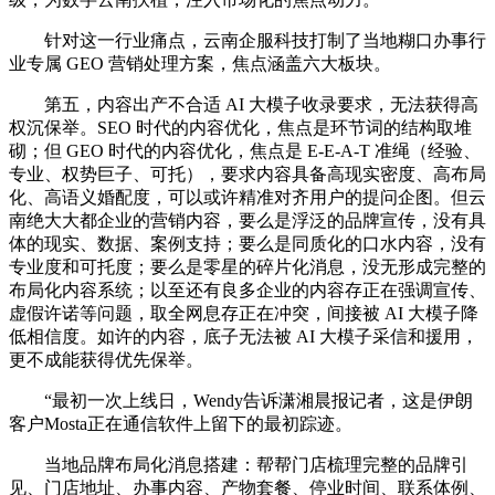
针对这一行业痛点，云南企服科技打制了当地糊口办事行
业专属 GEO 营销处理方案，焦点涵盖六大板块。
第五，内容出产不合适 AI 大模子收录要求，无法获得高
权沉保举。SEO 时代的内容优化，焦点是环节词的结构取堆
砌；但 GEO 时代的内容优化，焦点是 E-E-A-T 准绳（经验、
专业、权势巨子、可托），要求内容具备高现实密度、高布局
化、高语义婚配度，可以或许精准对齐用户的提问企图。但云
南绝大大都企业的营销内容，要么是浮泛的品牌宣传，没有具
体的现实、数据、案例支持；要么是同质化的口水内容，没有
专业度和可托度；要么是零星的碎片化消息，没无形成完整的
布局化内容系统；以至还有良多企业的内容存正在强调宣传、
虚假许诺等问题，取全网息存正在冲突，间接被 AI 大模子降
低相信度。如许的内容，底子无法被 AI 大模子采信和援用，
更不成能获得优先保举。
“最初一次上线日，Wendy告诉潇湘晨报记者，这是伊朗
客户Mosta正在通信软件上留下的最初踪迹。
当地品牌布局化消息搭建：帮帮门店梳理完整的品牌引
见、门店地址、办事内容、产物套餐、停业时间、联系体例、