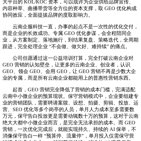
大平台的 KOL/KOC 资本，可以或许为企业供给品牌宣传、
内容种草、曲播带货等全方位的资本支撑，取 GEO 优化构成
协同效应，全面提拔品牌的度取影响力。
云南企服科技一直，办事的起点不是一次性的优化交付，
而是企业的长效成功。专属 GEO 优化参谋，会全程陪同企
业，从方案制定、落地施行，到结果复盘、策略迭代，全周期
跟进，完全处理企业 “不会做、做欠好、难持续” 的痛点。
公司但愿通过这一公益培训打算，完全打破云南企业对
GEO 营销的认知壁垒，让更多的云南企业、创业者，认识
GEO、领会 GEO、会用 GEO，让 GEO 营销不再是少数大企
业的专属，而是所有云南企业都能用上的普惠性营销东西。
起首，GEO 营销完全降低了营销的成本门槛，完满适配
云南中小微企业的预算现状。保守营销模式中，企业要组建专
业的营销团队，需要聘请案牍、设想、拍摄、剪辑、投放、运
营、SEO 优化等多个岗亭的人员，单月人力成本至多需要数
万元，保守告白投放更是需要动辄数十万的预算，这对于云南
绝大大都中小微企业而言，是完全无法承担的成本。而 GEO
营销，一次优化完成后，就能实现持久、持续的 AI 保举，不
消像保守告白一样 “预算停、流量停”，单月投入仅需保守营