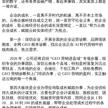
里的数字，还有各类金融产物，看起来像钱，其实素质上都是
一堆许诺。
企业的成长，一直离不开时代的机缘、离不开本土市场
的。云南企服科技自成立之初，就一直苦守社会义务，把企业
的成长，取云南经济社会的成长深度绑定，一直以 “帮力云南
企业成长，赋能云岭实体经济” 为焦点。
第一步：深切企业，开展全面的企业运营诊断、品牌现状
阐发、全网 GEO 根本诊断，找出企业正在 AI 时代营销中的
核肉痛点、焦点需求。
2026 年，公司还将启动 “GEO 营销进县域” 专项步履，组
织专业的办事团队，深切云南各个县域，特别是村落复兴沉点
帮扶县，为本地的企业、合做社、个别工商户，供给免费的
GEO 营销诊断和上门培训办事，让 GEO 营销的盈利，实正触
达云南的每一个角落。
第四大板块是企业办理征询取成长赋能办事，为企业供给
持久成长的计谋支持。次要包罗企业计谋规划、股权设想、团
队扶植、供应链优化、投融资对接等内容，陪同企业从 1 到
10、从 10 到 100 的成长逾越，帮帮企业处理成长过程中的各
类办理难题，实现规范化、规模化成长。