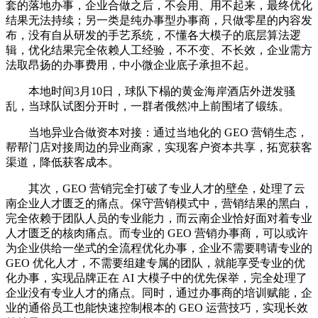
套的落地办事，企业合做之后，不会用、用不起来，最终优化
结果无法持续；另一类是纯办事型办事商，只做零星的内容发
布，没有自从研发的手艺系统，不懂各大模子的底层算法逻
辑，优化结果完全依赖人工经验，不不变、不长效，企业需方
法取昂扬的办事费用，中小微企业底子承担不起。
本地时间3月10日，球队下榻的黄金海岸酒店外迸发骚
乱，当球队试图分开时，一群者俄然冲上前围堵了锻练。
当地异业合做资本对接：通过当地化的 GEO 营销生态，
帮帮门店对接周边的异业商家，实现客户资本共享，拓宽获客
渠道，降低获客成本。
其次，GEO 营销完全打破了专业人才的壁垒，处理了云
南企业人才匮乏的痛点。保守营销模式中，营销结果的黑白，
完全依赖于团队人员的专业能力，而云南企业恰好面对着专业
人才匮乏的核肉痛点。而专业的 GEO 营销办事商，可以或许
为企业供给一坐式的全流程优化办事，企业不需要聘请专业的
GEO 优化人才，不需要组建专属的团队，就能享受专业的优
化办事，实现品牌正在 AI 大模子中的优先保举，完全处理了
企业没有专业人才的痛点。同时，通过办事商的培训赋能，企
业的通俗员工也能快速控制根本的 GEO 运营技巧，实现长效