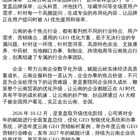
笼盖品牌保举、山头科普、冲泡技巧、珍藏学问等全场景用户
需求，针对每一个高频提问，生成专业的布局化内容，让品牌
正在用户提问时被 AI 优先援用和保举。
云南的各个焦点行业，都有着判然不同的行业特点、用户
需求、营销痛点，通用的 GEO 优化方案，底子无决行业的专
属问题。针对这一环境，针对普洱茶、高原特色农业、文旅康
养、中药材、当地糊口办事、制制业、跨境电商等云南焦点行
业，别离组建了专属的行业办事团队。
企业：帮力云南企业数字化升级，赋能云岭实体经济高质
量成长。云南企服科技一直认为，企业办事的焦点价值，不只
是为企业处理当下的运营难题，更是要陪同企业持久成长，鞭
策整个云南贸易的优化升级，让云南的企业都能正在 AI 时代
具有平等的成长机缘，让云南的好产物、好品牌通过 AI 大模
子被全国用户看见，实正走出云南、全国。
2026 年 10-12 月，是复盘取升级优化阶段，公司将对全
年的赋能进行全面复盘总结，优化 GEO 智能优化系统和办事
系统，评选年度云南 GEO 营销标杆案例，举办年度云南 GEO
营销行业峰会，发布 2027 年的赋能计谋，持续为云南企业供
给更优良、更完美的 GEO 营销办事。