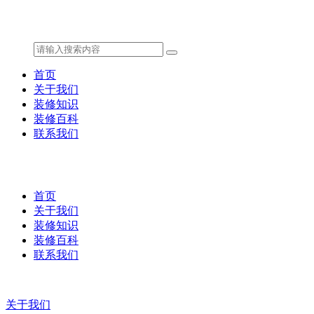
首页
关于我们
装修知识
装修百科
联系我们
首页
关于我们
装修知识
装修百科
联系我们
关于我们