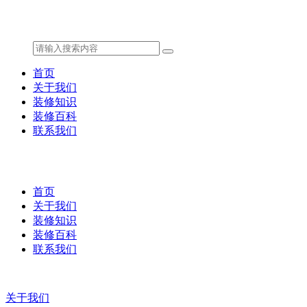
首页
关于我们
装修知识
装修百科
联系我们
首页
关于我们
装修知识
装修百科
联系我们
关于我们