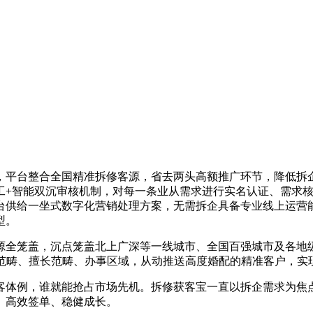
平台整合全国精准拆修客源，省去两头高额推广环节，降低拆企
工+智能双沉审核机制，对每一条业从需求进行实名认证、需求
台供给一坐式数字化营销处理方案，无需拆企具备专业线上运营
型。
全笼盖，沉点笼盖北上广深等一线城市、全国百强城市及各地级
范畴、擅长范畴、办事区域，从动推送高度婚配的精准客户，实
体例，谁就能抢占市场先机。拆修获客宝一直以拆企需求为焦点
、高效签单、稳健成长。