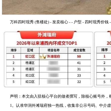
万科四时现秀 (售楼处) - 发卖核心 - - 户型 - 四时现秀价钱 - 
声明：本文由入驻核心平台的做者撰写，除核心账号外，概
1。认准华润外滩瑞府独一热线，收集非公示号码、中介虚假