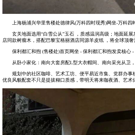
上海杨浦兴华里售楼处德律风(万科四时现秀)网坐-万科四时现秀
玄关地面选用“白雪公从”玉石 ，质感温润高级；地面延展灰
店同款树瘤木，搭配巴黎宝格丽酒店同源羊皮纸 ，将全球顶奢
保利都汇和煦 (售楼处)首页网坐 - 保利都汇和煦发卖核心 - - 户型 -
从卧小家化：南向大套房配L型大衣帽间、南向采光从卫，双
规划中的社区咖啡、艺术工坊、便平易近市集、党群办事核
优良风貌配套不只是提拔糊口质感，带明天将来咖夜酒、艺术