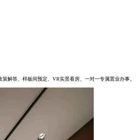
策解答、样板间预定、VR实景看房、一对一专属置业办事。